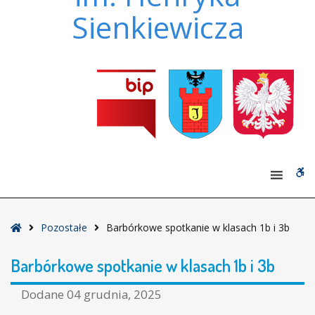
Sienkiewicza
W
bu
Strona
Pozostałe
Barbórkowe spotkanie w klasach 1b i 3b
główna
Barbórkowe spotkanie w klasach 1b i 3b
Dodane
04 grudnia, 2025