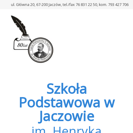
–
ul. Główna 20, 67-200 Jaczów, tel./fax 76 831 22 50, kom. 793 427 706
Barbórkowe
spotkanie
w
klasach
1b
i
3b
Szkoła
Podstawowa w
Jaczowie
im. Henryka