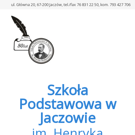
–
ul. Główna 20, 67-200 Jaczów, tel./fax 76 831 22 50, kom. 793 427 706
Apel
„Wzorowy
Uczeń
2025/2026”
Szkoła
Podstawowa w
Jaczowie
im. Henryka