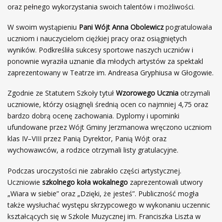
oraz pełnego wykorzystania swoich talentów i możliwości.
W swoim wystąpieniu
Pani Wójt Anna Obolewicz
pogratulowała
uczniom i nauczycielom ciężkiej pracy oraz osiągniętych
wyników. Podkreśliła sukcesy sportowe naszych uczniów i
ponownie wyraziła uznanie dla młodych artystów za spektakl
zaprezentowany w Teatrze im. Andreasa Gryphiusa w Głogowie.
Zgodnie ze Statutem Szkoły tytuł
Wzorowego Ucznia
otrzymali
uczniowie, którzy osiągnęli średnią ocen co najmniej 4,75 oraz
bardzo dobrą ocenę zachowania. Dyplomy i upominki
ufundowane przez Wójt Gminy Jerzmanowa wręczono uczniom
klas IV–VIII przez Panią Dyrektor, Panią Wójt oraz
wychowawców, a rodzice otrzymali listy gratulacyjne.
Podczas uroczystości nie zabrakło części artystycznej.
Uczniowie
szkolnego koła wokalnego
zaprezentowali utwory
„Wiara w siebie” oraz „Dzięki, że jesteś”. Publiczność mogła
także wysłuchać występu skrzypcowego w wykonaniu uczennic
kształcących się w Szkole Muzycznej im. Franciszka Liszta w