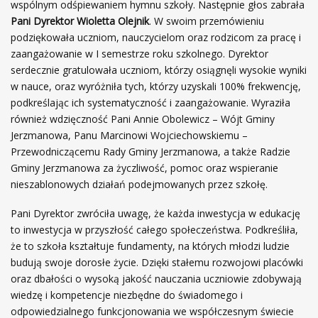
wspólnym odśpiewaniem hymnu szkoły. Następnie głos zabrała
Pani Dyrektor Wioletta Olejnik
. W swoim przemówieniu
podziękowała uczniom, nauczycielom oraz rodzicom za pracę i
zaangażowanie w I semestrze roku szkolnego. Dyrektor
serdecznie gratulowała uczniom, którzy osiągnęli wysokie wyniki
w nauce, oraz wyróżniła tych, którzy uzyskali 100% frekwencję,
podkreślając ich systematyczność i zaangażowanie. Wyraziła
również wdzięczność Pani Annie Obolewicz – Wójt Gminy
Jerzmanowa, Panu Marcinowi Wojciechowskiemu –
Przewodniczącemu Rady Gminy Jerzmanowa, a także Radzie
Gminy Jerzmanowa za życzliwość, pomoc oraz wspieranie
nieszablonowych działań podejmowanych przez szkołę.
Pani Dyrektor zwróciła uwagę, że każda inwestycja w edukację
to inwestycja w przyszłość całego społeczeństwa. Podkreśliła,
że to szkoła kształtuje fundamenty, na których młodzi ludzie
budują swoje dorosłe życie. Dzięki stałemu rozwojowi placówki
oraz dbałości o wysoką jakość nauczania uczniowie zdobywają
wiedzę i kompetencje niezbędne do świadomego i
odpowiedzialnego funkcjonowania we współczesnym świecie