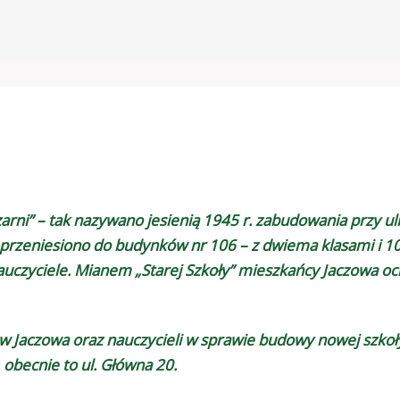
rni” – tak nazywano jesienią 1945 r. zabudowania przy uli
 przeniesiono do budynków nr 106 – z dwiema klasami i 10
czyciele. Mianem „Starej Szkoły” mieszkańcy Jaczowa ochr
ców Jaczowa oraz nauczycieli w sprawie budowy nowej sz
 obecnie to ul. Główna 20.