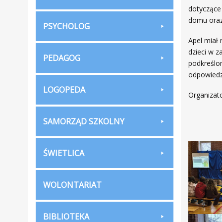
dotyczące
domu oraz
PSYCHOLOG
Apel miał
dzieci w z
PEDAGOG
podkreślon
odpowiedz
LOGOPEDA
Organizato
SAMORZĄD SZKOLNY
ŚWIETLICA
WOLONTARIAT
BIBLIOTEKA