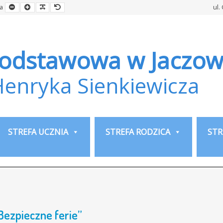
Smaller
Larger
Readable
Default
a
ul.
Font
Font
Font
Font
Podstawowa w Jaczow
Henryka Sienkiewicza
STREFA UCZNIA
STREFA RODZICA
STR
Bezpieczne ferie”