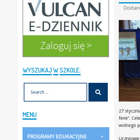
Doda
WYSZUKAJ
W
SZKOLE:
Search
Szukaj
for:
27 styczni
MENU
ferie”. C
wolnego p
PROGRAMY EDUKACYJNE
Uczniowie 