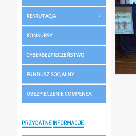
REKRUTACJA
KONKURSY
CYBERBEZPIECZEŃSTWO
FUNDUSZ SOCJALNY
UBEZPIECZENIE COMPENSA
PRZYDATNE
INFORMACJE