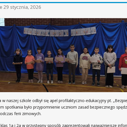
ne
29 stycznia, 2026
a w naszej szkole odbył się apel profilaktyczno-edukacyjny pt. „Bezpi
elem spotkania było przypomnienie uczniom zasad bezpiecznego spędz
odczas ferii zimowych.
klas 1a i 2a w przystępny sposób zaprezentowali najważniejsze info