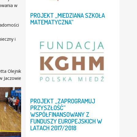
howania w
PROJEKT
„MIEDZIANA
SZKOŁA
MATEMATYCZNA”
iadomości
ieczny i
tta Olejnik
 w Jaczowie
PROJEKT
„ZAPROGRAMUJ
PRZYSZŁOŚĆ”
WSPÓŁFINANSOWANY
Z
FUNDUSZY
EUROPEJSKICH
W
LATACH
2017/2018