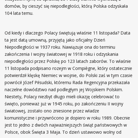
domów, by cieszyć się niepodległości, którą Polska odzyskała
104 lata temu.
Od kiedy i dlaczego Polacy świętują właśnie 11 listopada? Data
ta jest datą umowną, przyjętą jako oficjalny Dzień
Niepodległości w 1937 roku. Nawiązuje ona do terminu
zakończenia I wojny światowej w 1918 roku i odzyskania
niepodległości przez Polskę po 123 latach zaborów. To właśnie
11 listopada podpisano rozejm w Compiègne, który ostatecznie
potwierdził klęskę Niemiec w wojnie, do Polski zaś w tym czasie
powrócił Józef Piłsudski, któremu Rada Regencyjna przekazała
naczelne dowództwo nad podległym jej Wojskiem Polskim.
Niestety, Polacy niezbyt długo mieli okazję celebrować to
święto, ponieważ już w 1945 roku, po zakończeniu II wojny
światowej, zostało ono zniesione przez władze
komunistyczne i przywrócono je dopiero w roku 1989. Obecnie
jest to jedno z dwóch najważniejszych świąt państwowych w
Polsce, obok Święta 3 Maja. To dzień ustawowo wolny od