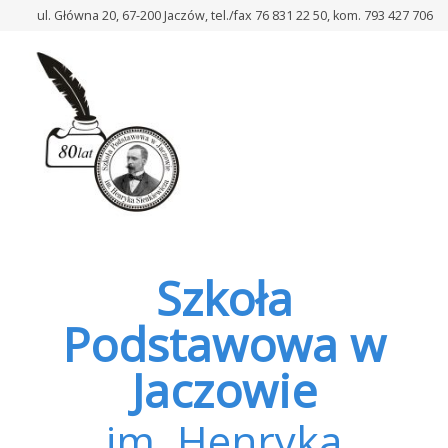
–
ul. Główna 20, 67-200 Jaczów, tel./fax 76 831 22 50, kom. 793 427 706
11
listopada
–
Święto
Niepodległości
Szkoła
Podstawowa w
Jaczowie
im. Henryka