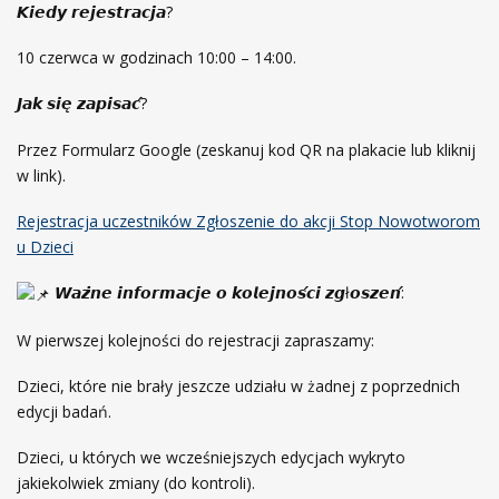
𝙆𝙞𝙚𝙙𝙮 𝙧𝙚𝙟𝙚𝙨𝙩𝙧𝙖𝙘𝙟𝙖?
10 czerwca w godzinach 10:00 – 14:00.
𝙅𝙖𝙠 𝙨𝙞𝙚̨ 𝙯𝙖𝙥𝙞𝙨𝙖𝙘́?
Przez Formularz Google (zeskanuj kod QR na plakacie lub kliknij
w link).
Rejestracja uczestników Zgłoszenie do akcji Stop Nowotworom
u Dzieci
𝙒𝙖𝙯̇𝙣𝙚 𝙞𝙣𝙛𝙤𝙧𝙢𝙖𝙘𝙟𝙚 𝙤 𝙠𝙤𝙡𝙚𝙟𝙣𝙤𝙨́𝙘𝙞 𝙯𝙜ł𝙤𝙨𝙯𝙚𝙣́:
W pierwszej kolejności do rejestracji zapraszamy:
Dzieci, które nie brały jeszcze udziału w żadnej z poprzednich
edycji badań.
Dzieci, u których we wcześniejszych edycjach wykryto
jakiekolwiek zmiany (do kontroli).