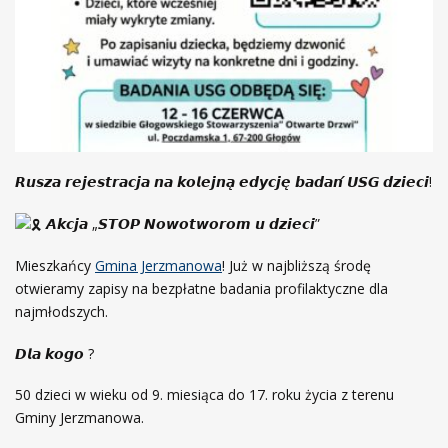
𝙍𝙪𝙨𝙯𝙖 𝙧𝙚𝙟𝙚𝙨𝙩𝙧𝙖𝙘𝙟𝙖 𝙣𝙖 𝙠𝙤𝙡𝙚𝙟𝙣𝙖̨ 𝙚𝙙𝙮𝙘𝙟𝙚̨ 𝙗𝙖𝙙𝙖𝙣́ 𝙐𝙎𝙂 𝙙𝙯𝙞𝙚𝙘𝙞!
𝘼𝙠𝙘𝙟𝙖 „𝙎𝙏𝙊𝙋 𝙉𝙤𝙬𝙤𝙩𝙬𝙤𝙧𝙤𝙢 𝙪 𝙙𝙯𝙞𝙚𝙘𝙞”
Mieszkańcy
Gmina Jerzmanowa
! Już w najbliższą środę
otwieramy zapisy na bezpłatne badania profilaktyczne dla
najmłodszych.
𝘿𝙡𝙖 𝙠𝙤𝙜𝙤 ?
50 dzieci w wieku od 9. miesiąca do 17. roku życia z terenu
Gminy Jerzmanowa.