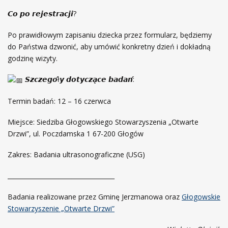
𝘾𝙤 𝙥𝙤 𝙧𝙚𝙟𝙚𝙨𝙩𝙧𝙖𝙘𝙟𝙞?
Po prawidłowym zapisaniu dziecka przez formularz, będziemy
do Państwa dzwonić, aby umówić konkretny dzień i dokładną
godzinę wizyty.
𝙎𝙯𝙘𝙯𝙚𝙜𝙤́ł𝙮 𝙙𝙤𝙩𝙮𝙘𝙯𝙖̨𝙘𝙚 𝙗𝙖𝙙𝙖𝙣́:
Termin badań: 12 – 16 czerwca
Miejsce: Siedziba Głogowskiego Stowarzyszenia „Otwarte
Drzwi”, ul. Poczdamska 1 67-200 Głogów
Zakres: Badania ultrasonograficzne (USG)
___________________________________
Badania realizowane przez Gminę Jerzmanowa oraz
Głogowskie
Stowarzyszenie „Otwarte Drzwi”