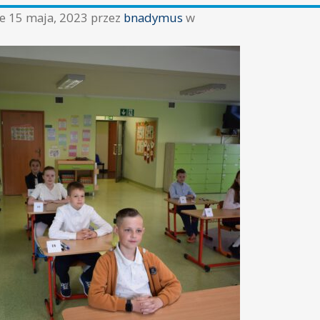
ne
15 maja, 2023
przez
bnadymus
w