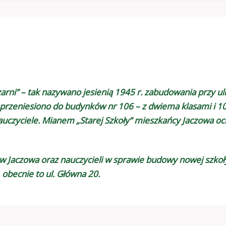
rni” – tak nazywano jesienią 1945 r. zabudowania przy uli
 przeniesiono do budynków nr 106 – z dwiema klasami i 10
czyciele. Mianem „Starej Szkoły” mieszkańcy Jaczowa ochr
ców Jaczowa oraz nauczycieli w sprawie budowy nowej sz
 obecnie to ul. Główna 20.