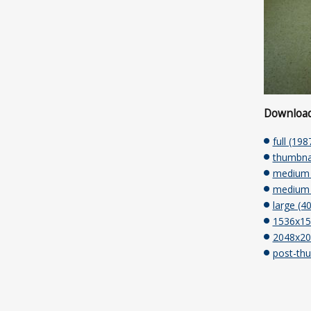
Downloa
full (19
thumbnai
medium 
medium_
large (4
1536x15
2048x20
post-thu