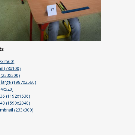
ds
87x2560)
l (78x100)
(233x300)
large (1987x2560)
04x520)
36 (1192x1536)
48 (1590x2048)
mbnail (233x300)