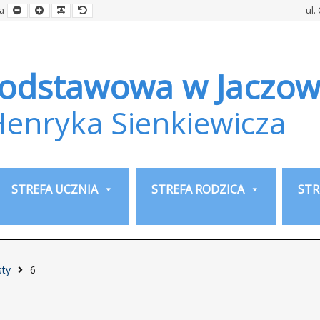
Smaller
Larger
Readable
Default
a
ul.
Font
Font
Font
Font
Podstawowa w Jaczow
Henryka Sienkiewicza
STREFA UCZNIA
STREFA RODZICA
STR
sty
6