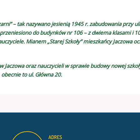
rni” – tak nazywano jesienią 1945 r. zabudowania przy uli
 przeniesiono do budynków nr 106 – z dwiema klasami i 10
czyciele. Mianem „Starej Szkoły” mieszkańcy Jaczowa ochr
ców Jaczowa oraz nauczycieli w sprawie budowy nowej sz
 obecnie to ul. Główna 20.
ADRES