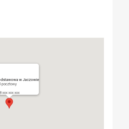
odstawowa w Jaczowie
d pocztowy
8 xxx xxx xxx