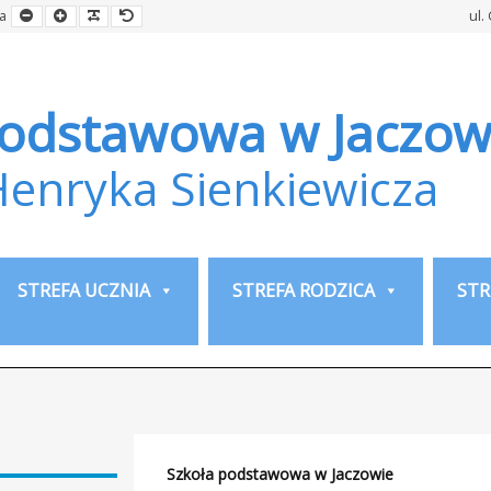
Smaller
Larger
Readable
Default
a
ul.
Font
Font
Font
Font
Podstawowa w Jaczow
Henryka Sienkiewicza
STREFA UCZNIA
STREFA RODZICA
STR
Szkoła podstawowa w Jaczowie