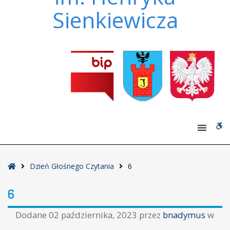
Sienkiewicza
W
bu
Strona
Dzień Głośnego Czytania
6
główna
6
Dodane
02 października, 2023
przez
bnadymus
w