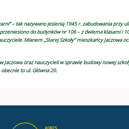
rni” – tak nazywano jesienią 1945 r. zabudowania przy uli
 przeniesiono do budynków nr 106 – z dwiema klasami i 10
czyciele. Mianem „Starej Szkoły” mieszkańcy Jaczowa ochr
ców Jaczowa oraz nauczycieli w sprawie budowy nowej sz
 obecnie to ul. Główna 20.
ADRES