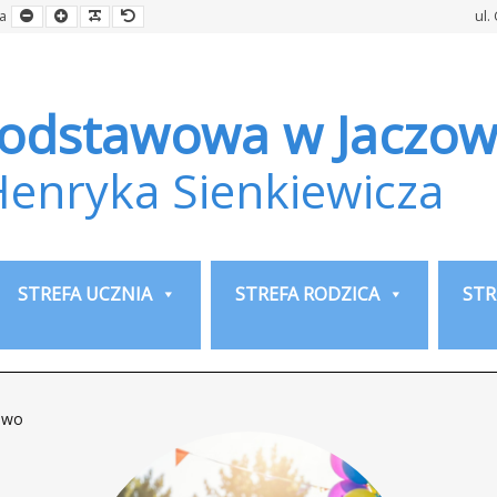
Smaller
Larger
Readable
Default
a
ul.
Font
Font
Font
Font
Podstawowa w Jaczow
Henryka Sienkiewicza
STREFA UCZNIA
STREFA RODZICA
STR
owo